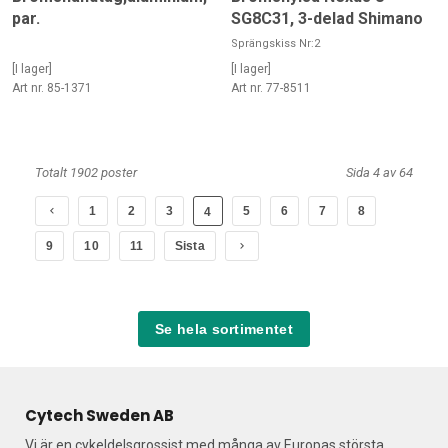
par.
SG8C31, 3-delad Shimano
Sprängskiss Nr:2
[I lager]
[I lager]
Art nr. 85-1371
Art nr. 77-8511
Totalt 1902 poster
Sida 4 av 64
1
2
3
5
6
7
8
4
9
10
11
Sista
Se hela sortimentet
Cytech Sweden AB
Vi är en cykeldelsgrossist med många av Europas största