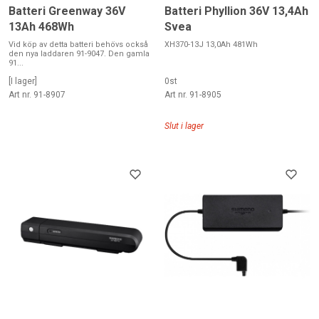
Batteri Greenway 36V
Batteri Phyllion 36V 13,4Ah
13Ah 468Wh
Svea
Vid köp av detta batteri behövs också
XH370-13J 13,0Ah 481Wh
den nya laddaren 91-9047. Den gamla
91...
[I lager]
0st
Art nr. 91-8907
Art nr. 91-8905
Slut i lager