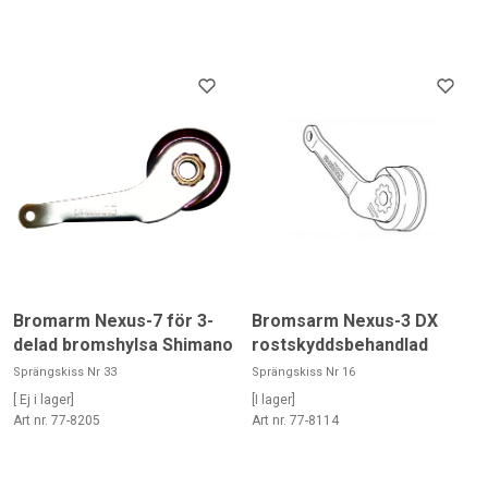
Bromarm Nexus-7 för 3-
Bromsarm Nexus-3 DX
delad bromshylsa Shimano
rostskyddsbehandlad
Sprängskiss Nr 33
Sprängskiss Nr 16
[ Ej i lager]
[I lager]
Art nr. 77-8205
Art nr. 77-8114