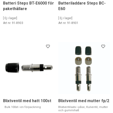
Batteri Steps BT-E6000 för
Batteriladdare Steps BC-
pakethållare
E60
[ Ej i lager]
[ Ej i lager]
Art nr. 91-8903
Art nr. 91-8901
Blixtventil med hatt 100st
Blixtventil med mutter fp/2
Bulk 100st i en förpackning
Blixtventilsats i påse, Kulventil, mutter
och gummihatt