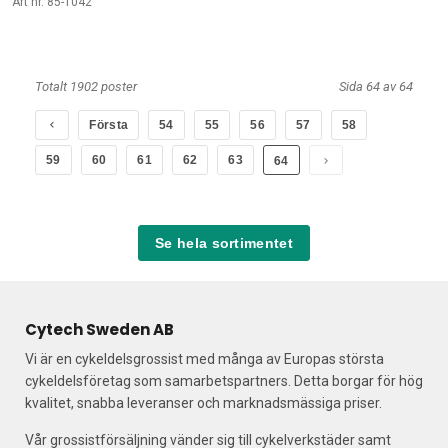
Art nr. 85-1042
Totalt 1902 poster
Sida 64 av 64
Första
54
55
56
57
58
59
60
61
62
63
64
Se hela sortimentet
Cytech Sweden AB
Vi är en cykeldelsgrossist med många av Europas största
cykeldelsföretag som samarbetspartners. Detta borgar för hög
kvalitet, snabba leveranser och marknadsmässiga priser.
Vår grossistförsäljning vänder sig till cykelverkstäder samt