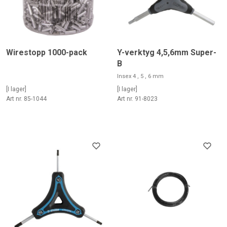
Wirestopp 1000-pack
Y-verktyg 4,5,6mm Super-
B
Insex 4 , 5 , 6 mm
[I lager]
[I lager]
Art nr. 85-1044
Art nr. 91-8023