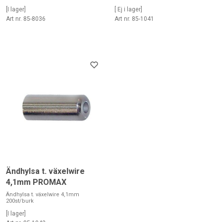
[I lager]
[ Ej i lager]
Art nr. 85-8036
Art nr. 85-1041
Ändhylsa t. växelwire
4,1mm PROMAX
Ändhylsa t. växelwire 4,1mm
200st/burk
[I lager]