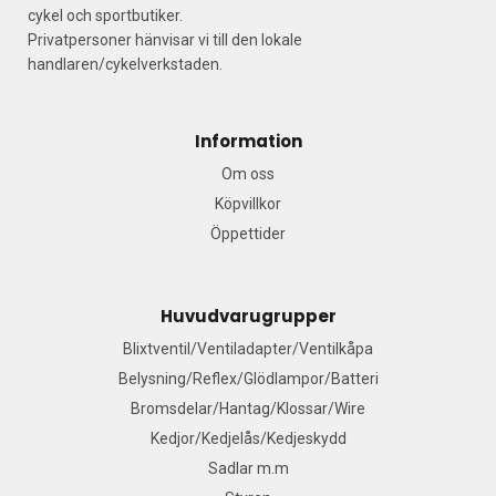
cykel och sportbutiker.
Privatpersoner hänvisar vi till den lokale
handlaren/cykelverkstaden.
Information
Om oss
Köpvillkor
Öppettider
Huvudvarugrupper
Blixtventil/Ventiladapter/Ventilkåpa
Belysning/Reflex/Glödlampor/Batteri
Bromsdelar/Hantag/Klossar/Wire
Kedjor/Kedjelås/Kedjeskydd
Sadlar m.m