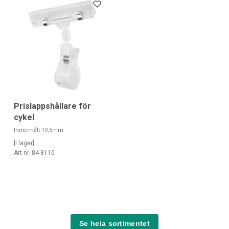
Prislappshållare för
cykel
Innermått 19,5mm
[I lager]
Art nr. 84-8110
Se hela sortimentet