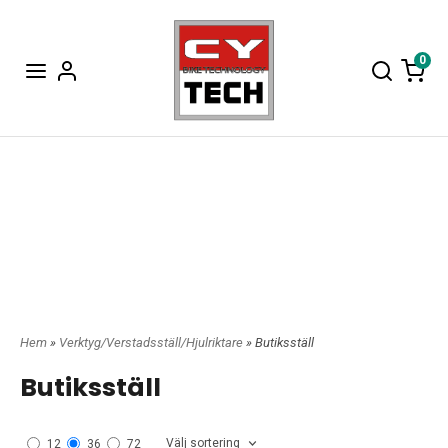
0
Hem
»
Verktyg/Verstadsställ/Hjulriktare
» Butiksställ
Butiksställ
Välj sortering
12
36
72