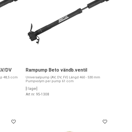
AV/DV
Rampump Beto vändb.ventil
mp 48,5 ccm
Universalpump (AV, DV, FV) Längd 460 - 530 mm
Pumpvolym per pump 61 ccm
[I lager]
Art nr. 95-1308