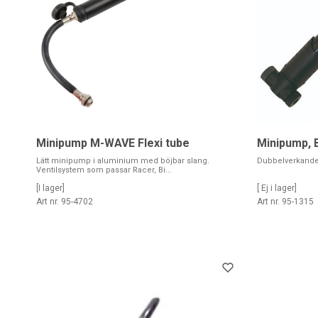
Minipump M-WAVE Flexi tube
Minipump, 
Lätt minipump i aluminium med böjbar slang.
Dubbelverkande I
Ventilsystem som passar Racer, Bi...
[I lager]
[ Ej i lager]
Art nr. 95-4702
Art nr. 95-1315