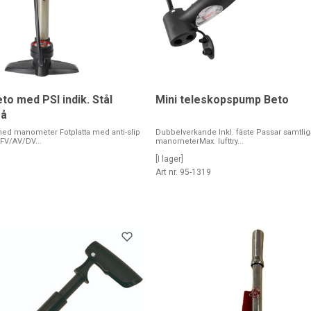
o med PSI indik. Stål
Mini teleskopspump Beto
rå
d manometer Fotplatta med anti-slip
Dubbelverkande Inkl. fäste Passar samtlig
 FV/AV/DV...
manometerMax. lufttry...
[I lager]
Art nr. 95-1319