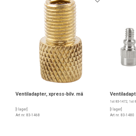
Ventiladapter, xpress-bilv. mä
Ventiladapt
1st 83-1472, 1st
[I lager]
[I lager]
Art nr. 83-1468
Art nr. 83-1480