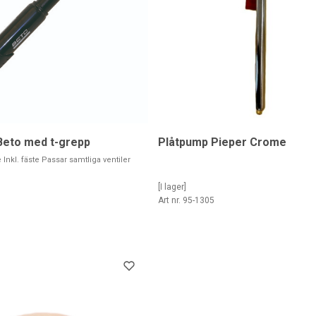
Beto med t-grepp
Plåtpump Pieper Crome
nkl. fäste Passar samtliga ventiler
[I lager]
Art nr. 95-1305