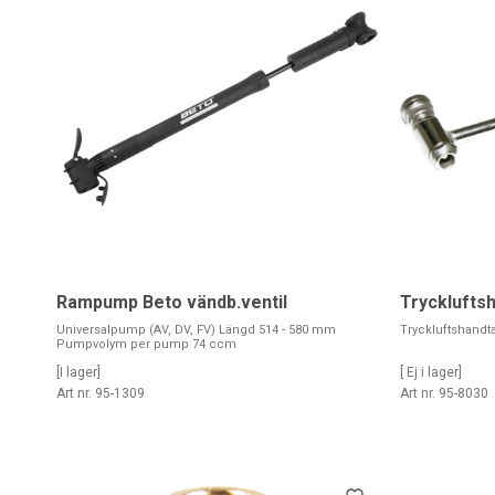
Rampump Beto vändb.ventil
Tryckluftsh
Universalpump (AV, DV, FV) Längd 514 - 580 mm
Tryckluftshandt
Pumpvolym per pump 74 ccm
[I lager]
[ Ej i lager]
Art nr. 95-1309
Art nr. 95-8030