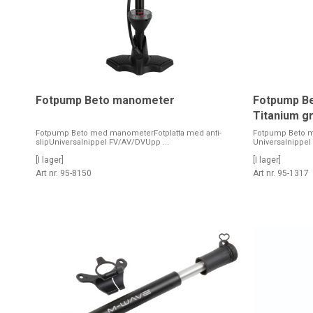
Fotpump Beto manometer
Fotpump Bet
Titanium g
Fotpump Beto med manometerFotplatta med anti-
Fotpump Beto me
slipUniversalnippel FV/AV/DVUpp ...
Universalnippel
[I lager]
[I lager]
Art nr. 95-8150
Art nr. 95-1317