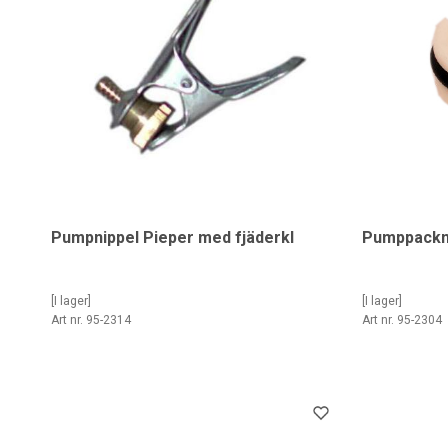
Pumpnippel Pieper med fjäderkl
Pumppackni
[I lager]
[I lager]
Art nr. 95-2314
Art nr. 95-2304