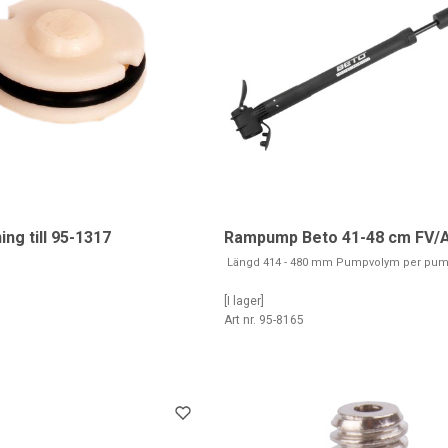
ng till 95-1317
Rampump Beto 41-48 cm FV/
Längd 414 - 480 mm Pumpvolym per pu
[I lager]
Art nr. 95-8165