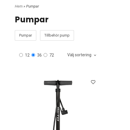
Hem
» Pumpar
Pumpar
Pumpar
Tillbehör pump
Välj sortering
12
36
72