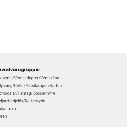
uvudvarugrupper
ixtventil/Ventiladapter/Ventilkåpa
lysning/Reflex/Glödlampor/Batteri
omsdelar/Hantag/Klossar/Wire
djor/Kedjelås/Kedjeskydd
dlar m.m
yren