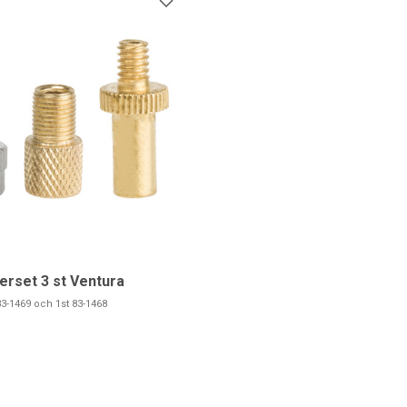
erset 3 st Ventura
 83-1469 och 1st 83-1468