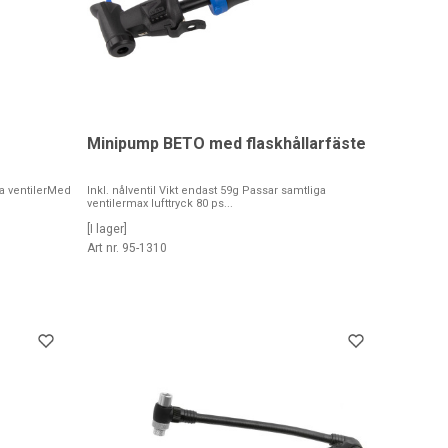
Minipump BETO med flaskhållarfäste
a ventilerMed
Inkl. nålventil Vikt endast 59g Passar samtliga
ventilermax lufttryck 80 ps...
[I lager]
Art nr. 95-1310