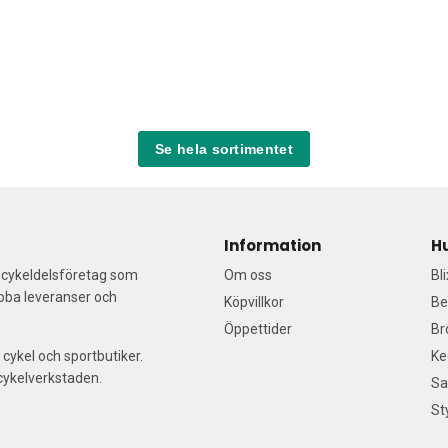
Se hela sortimentet
Information
H
a cykeldelsföretag som
Om oss
Bl
abba leveranser och
Köpvillkor
Be
Öppettider
Br
 cykel och sportbutiker.
Ke
/cykelverkstaden.
Sa
St