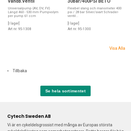
vändb.ventil
30bar/400PSI BETO
Universalpump (AV, DV, FV)
Flexibel slang och manometer 400
Längd 460 - 530 mm Pumpvolym
psi / 28 bar Silver/svart Schrader-
per pump 61 ccm
ventil...
[I lager]
[I lager]
Art nr. 95-1308
Art nr. 95-1300
Visa Alla
Tillbaka
Se hela sortimentet
Cytech Sweden AB
Vi är en cykeldelsgrossist med många av Europas största