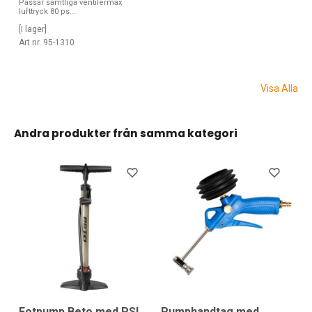
Passar samtliga ventilermax
lufttryck 80 ps...
[I lager]
Art nr. 95-1310
Visa Alla
Andra produkter från samma kategori
Fotpump Beto med PSI
Pumphandtag med