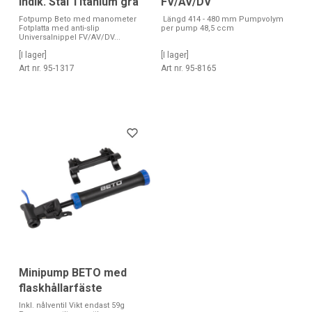
indik. Stål Titanium grå
FV/AV/DV
Fotpump Beto med manometer
Längd 414 - 480 mm Pumpvolym
Fotplatta med anti-slip
per pump 48,5 ccm
Universalnippel FV/AV/DV...
[I lager]
[I lager]
Art nr. 95-1317
Art nr. 95-8165
Minipump BETO med
flaskhållarfäste
Inkl. nålventil Vikt endast 59g