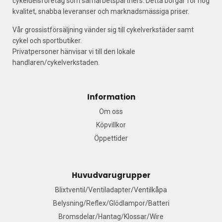
cykeldelsföretag som samarbetspartners. Detta borgar för hög
kvalitet, snabba leveranser och marknadsmässiga priser.
Vår grossistförsäljning vänder sig till cykelverkstäder samt
cykel och sportbutiker.
Privatpersoner hänvisar vi till den lokale
handlaren/cykelverkstaden.
Information
Om oss
Köpvillkor
Öppettider
Huvudvarugrupper
Blixtventil/Ventiladapter/Ventilkåpa
Belysning/Reflex/Glödlampor/Batteri
Bromsdelar/Hantag/Klossar/Wire