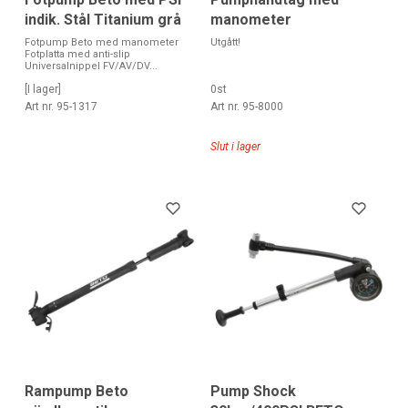
indik. Stål Titanium grå
manometer
Fotpump Beto med manometer
Utgått!
Fotplatta med anti-slip
Universalnippel FV/AV/DV...
[I lager]
0st
Art nr. 95-1317
Art nr. 95-8000
Slut i lager
Rampump Beto
Pump Shock