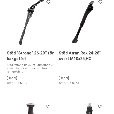
Stöd "Strong" 26-29'' för
Stöd Atran Rex 24-28''
bakgaffel
svart M10x25,HC
Stöd "strong R" 26-29" Justerbart 3
st vändbara klammor för olika
ramgrovle...
[I lager]
[I lager]
Art nr. 97-5100
Art nr. 97-8065