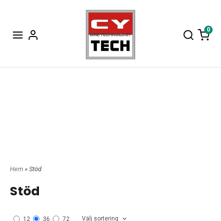
0
Hem
» Stöd
Stöd
Välj sortering
12
36
72