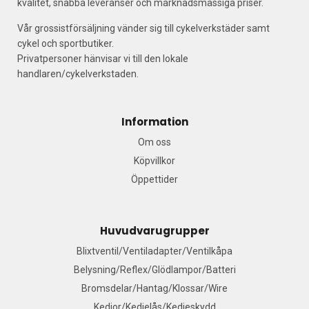
kvalitet, snabba leveranser och marknadsmässiga priser.
Vår grossistförsäljning vänder sig till cykelverkstäder samt
cykel och sportbutiker.
Privatpersoner hänvisar vi till den lokale
handlaren/cykelverkstaden.
Information
Om oss
Köpvillkor
Öppettider
Huvudvarugrupper
Blixtventil/Ventiladapter/Ventilkåpa
Belysning/Reflex/Glödlampor/Batteri
Bromsdelar/Hantag/Klossar/Wire
Kedjor/Kedjelås/Kedjeskydd