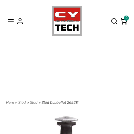
0
Hem
»
Stöd
»
Stöd
» Stöd Dubbelfot 26&28"