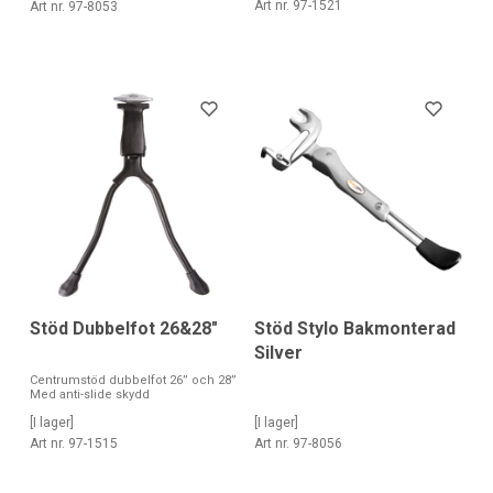
Art nr. 97-1521
Art nr. 97-8053
Stöd Dubbelfot 26&28"
Stöd Stylo Bakmonterad
Silver
Centrumstöd dubbelfot 26” och 28”
Med anti-slide skydd
[I lager]
[I lager]
Art nr. 97-1515
Art nr. 97-8056