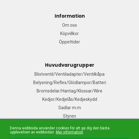
Information
Om oss
Köpvillkor
Öppettider
Huvudvarugrupper
Blixtventil/Ventiladapter/Ventilkåpa
Belysning/Reflex/Glödlampor/Batteri
Bromsdelar/Hantag/Klossar/Wire
Kedjor/Kedjelås/Kedjeskydd
Sadlar m.m
Styren
Denna webbsida använder cookies för att ge dig den bästa
upplevelsen av webbsidan.
Mer information
Mail:
Våra säljare
| Tel: 076-140 91 99| E-handelslösning från