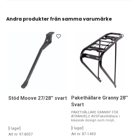
Andra produkter från samma varumärke
Pakethållare Granny 28''
Stöd Moove 27/28'' svart
Svart
PAKETHÅLLARE GRANNY FÖR
ATRANVELO AVSPakethållare i
klassisk design som möjli...
[I lager]
[I lager]
Art nr. 87-1493
Art nr. 97-8057