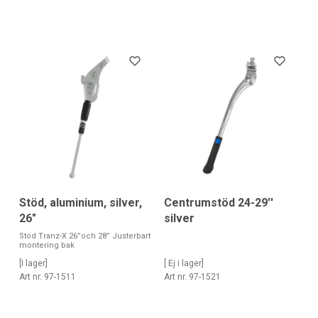
Stöd, aluminium, silver,
Centrumstöd 24-29''
26"
silver
Stöd Tranz-X 26”och 28” Justerbart
montering bak
[I lager]
[ Ej i lager]
Art nr. 97-1511
Art nr. 97-1521