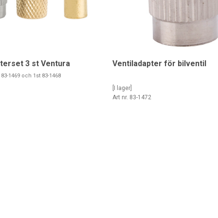
terset 3 st Ventura
Ventiladapter för bilventil
t 83-1469 och 1st 83-1468
[I lager]
0
Art nr. 83-1472