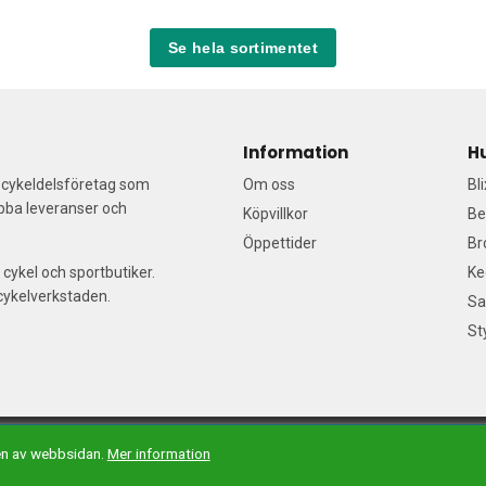
Se hela sortimentet
Information
H
a cykeldelsföretag som
Om oss
Bl
abba leveranser och
Köpvillkor
Be
Öppettider
Br
 cykel och sportbutiker.
Ke
/cykelverkstaden.
Sa
St
il:
Våra säljare
| Tel: 076-140 91 99| E-handelslösning från
Nordisk E-han
en av webbsidan.
Mer information