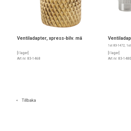
Ventiladapter, xpress-bilv. mä
Ventiladap
1st 83-1472, 1s
[I lager]
[I lager]
Art nr. 83-1468
Art nr. 83-148
Tillbaka