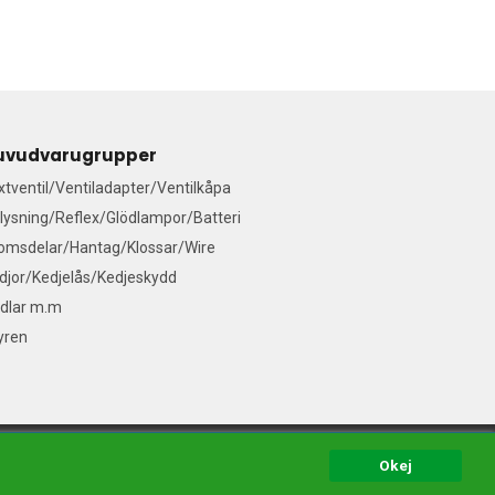
uvudvarugrupper
ixtventil/Ventiladapter/Ventilkåpa
lysning/Reflex/Glödlampor/Batteri
omsdelar/Hantag/Klossar/Wire
djor/Kedjelås/Kedjeskydd
dlar m.m
yren
del
Okej