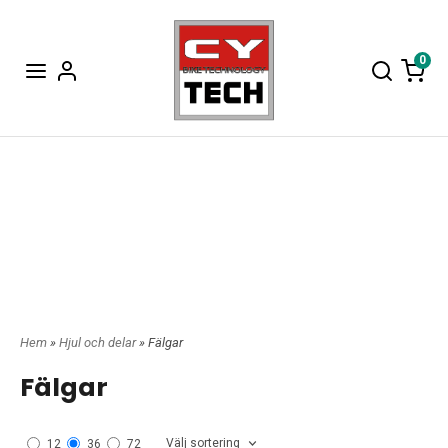
0
Hem
»
Hjul och delar
» Fälgar
Fälgar
Välj sortering
12
36
72