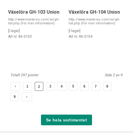
Växelöra GH-103 Union
Växelöra GH-104 Union
http://www.marwi-eu.com/sv/gh-
http://www.marwi-eu.com/sv/gh-
list.php (För mer information)
list.php (För mer information)
[I lager]
[I lager]
Art nr. 86-3103
Art nr. 86-3104
Totalt 297 poster
Sida 2 av 9
1
3
4
5
6
7
8
2
9
Se hela sortimentet