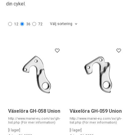
din cykel.
Välj sortering
12
36
72
Växelöra GH-058 Union
Växelöra GH-059 Union
http://www.marwi-eu.com/sv/gh-
http://www.marwi-eu.com/sv/gh-
list.php (För mer information)
list.php (För mer information)
[I lager]
[I lager]