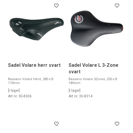
Sadel Volare herr svart
Sadel Volare L 3-Zone
svart
Bassano Volare HerrL 280 x B
Bassano Volare 3ZoneL 250 x B
170mm
185mm
[I lager]
[I lager]
Art nr. 30-8306
Art nr. 30-8314