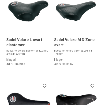
Sadel Volare L svart
Sadel Volare M 3-Zone
elastomer
svart
Bassano VolareElastomer 3ZoneL
Bassano Volare 3ZoneL 275 x B
245 x B 205mm
175mm
[I lager]
[I lager]
Art nr. 30-8310
Art nr. 30-8316