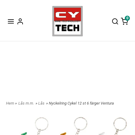
0
Hem
»
Lås m.m.
»
Lås
» Nyckelring Cykel 12 st 6 färger Ventura