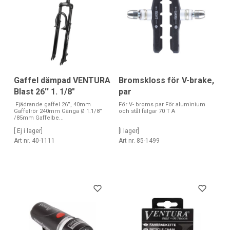
Gaffel dämpad VENTURA
Bromskloss för V-brake,
Blast 26'' 1. 1/8"
par
Fjädrande gaffel 26”, 40mm
För V- broms par För aluminium
Gaffelrör 240mm Gänga Ø 1.1/8”
och stål fälgar 70 T A
/85mm Gaffelbe...
[ Ej i lager]
[I lager]
Art nr. 40-1111
Art nr. 85-1499