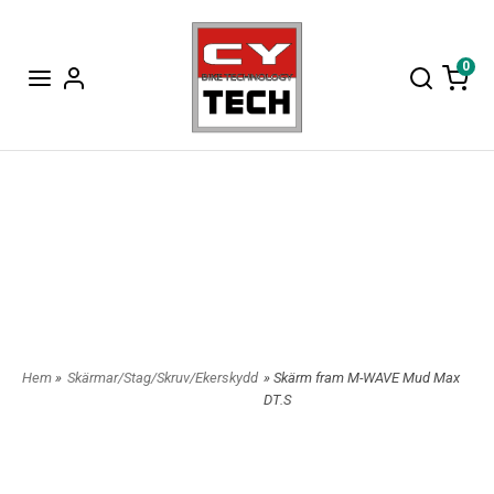
0
Hem
»
Skärmar/Stag/Skruv/Ekerskydd
» Skärm fram M-WAVE Mud Max
DT.S