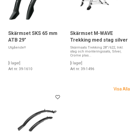
Skärmset SKS 65 mm
Skärmset M-WAVE
ATB 29"
Trekking med stag silver
Utgående!!
Skärmsats Trekking 28”/622, Inkl.
stag och monteringssats, Silver,
Crome plas...
[I lager]
[I lager]
Art nr. 39-1610
Art nr. 39-1496
Visa Alla