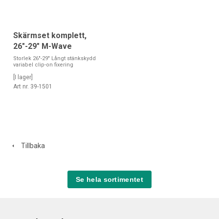
Skärmset komplett,
26"-29" M-Wave
Storlek 26"-29" Långt stänkskydd
variabel clip-on fixering
[I lager]
Art nr. 39-1501
Tillbaka
Se hela sortimentet