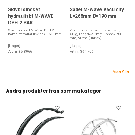
Skivbromsset
Sadel M-Wave Vacu city
hydrauliskt M-WAVE
L=268mm B=190 mm
DBH-2 BAK
Skivbromsset M-Wave DBH-2
Vakuumteknik: sömlös svetsad,
kompletthydraulisk bak 1 600 mm
415g, Längd=268mm Bredd=190
mm, Vuxna (unisex)
[I lager]
[I lager]
Art nr. 85-8066
Art nr. 30-1700
Visa Alla
Andra produkter från samma kategori