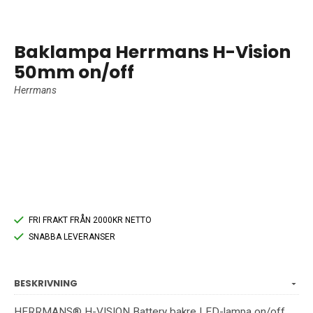
Baklampa Herrmans H-Vision
50mm on/off
Herrmans
FRI FRAKT FRÅN 2000KR NETTO
SNABBA LEVERANSER
BESKRIVNING
HERRMANS® H-VISION Battery bakre LED-lampa on/off