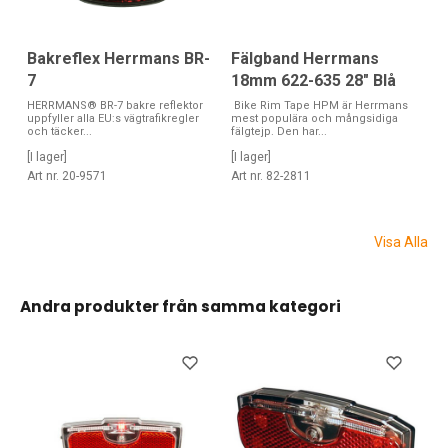
Bakreflex Herrmans BR-
Fälgband Herrmans
7
18mm 622-635 28" Blå
HERRMANS® BR-7 bakre reflektor
Bike Rim Tape HPM är Herrmans
uppfyller alla EU:s vägtrafikregler
mest populära och mångsidiga
och täcker...
fälgtejp. Den har...
[I lager]
[I lager]
Art nr. 20-9571
Art nr. 82-2811
Visa Alla
Andra produkter från samma kategori