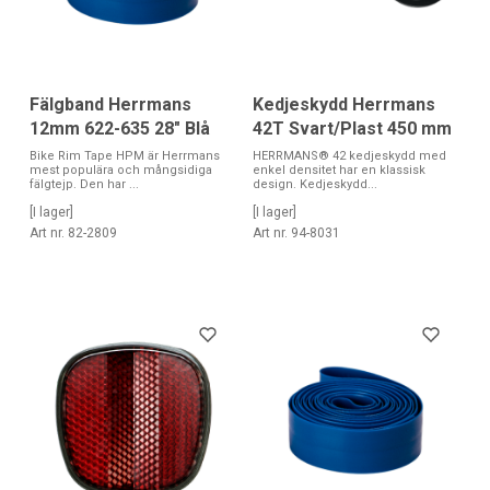
Fälgband Herrmans
Kedjeskydd Herrmans
12mm 622-635 28" Blå
42T Svart/Plast 450 mm
Bike Rim Tape HPM är Herrmans
HERRMANS® 42 kedjeskydd med
mest populära och mångsidiga
enkel densitet har en klassisk
fälgtejp. Den har ...
design. Kedjeskydd...
[I lager]
[I lager]
Art nr. 82-2809
Art nr. 94-8031