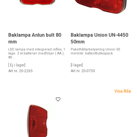
Baklampa Anlun bult 80
Baklampa Union UN-4450
mm
50mm
LED lampa med integrerad reflex, 1
Pakethållarbelysning Union 50
läge. 2 st batterier medföljer ( AA ),
mmInkl. batteriButikspack
80 ...
[ Ej i lager]
[I lager]
Art nr. 20-2265
Art nr. 20-0750
Visa Alla