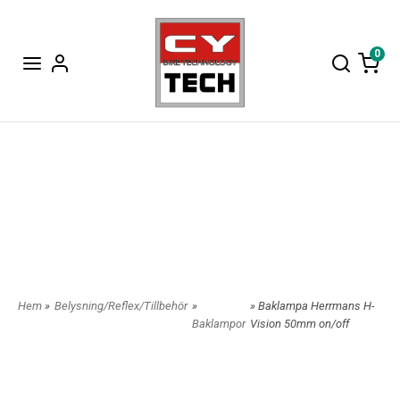
0
Hem
»
Belysning/Reflex/Tillbehör
»
» Baklampa Herrmans H-
Baklampor
Vision 50mm on/off