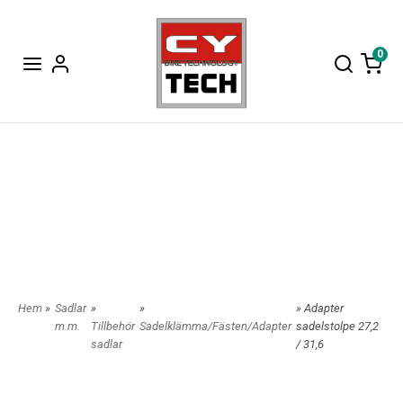
0
Hem
»
Sadlar
»
»
» Adapter
m.m.
Tillbehör
Sadelklämma/Fästen/Adapter
sadelstolpe 27,2
sadlar
/ 31,6