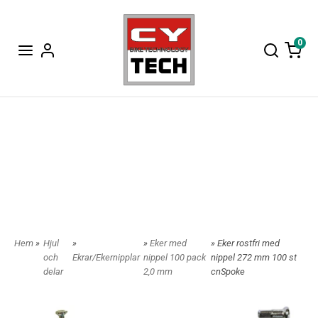
0
Hem
»
Hjul
»
»
Eker med
» Eker rostfri med
och
Ekrar/Ekernipplar
nippel 100 pack
nippel 272 mm 100 st
delar
2,0 mm
cnSpoke