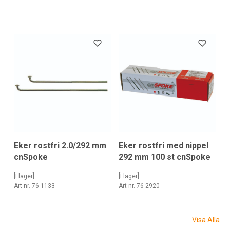
Eker rostfri 2.0/292 mm
Eker rostfri med nippel
cnSpoke
292 mm 100 st cnSpoke
[I lager]
[I lager]
Art nr. 76-1133
Art nr. 76-2920
Visa Alla