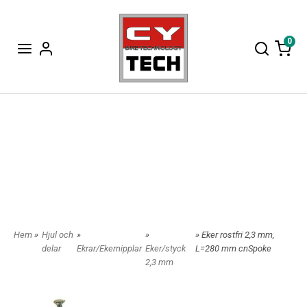
0
Hem
»
Hjul och
»
»
» Eker rostfri 2,3 mm,
delar
Ekrar/Ekernipplar
Eker/styck
L=280 mm cnSpoke
2,3 mm