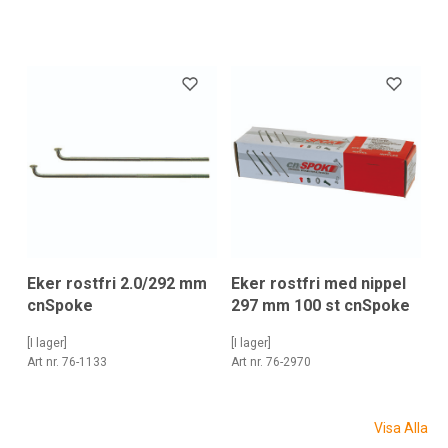
Eker rostfri 2.0/292 mm
Eker rostfri med nippel
cnSpoke
297 mm 100 st cnSpoke
[I lager]
[I lager]
Art nr. 76-1133
Art nr. 76-2970
Visa Alla