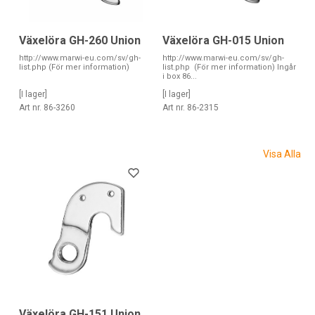
Växelöra GH-260 Union
Växelöra GH-015 Union
http://www.marwi-eu.com/sv/gh-
http://www.marwi-eu.com/sv/gh-
list.php (För mer information)
list.php (För mer information) Ingår
i box 86...
[I lager]
[I lager]
Art nr. 86-3260
Art nr. 86-2315
Visa Alla
Växelöra GH-151 Union