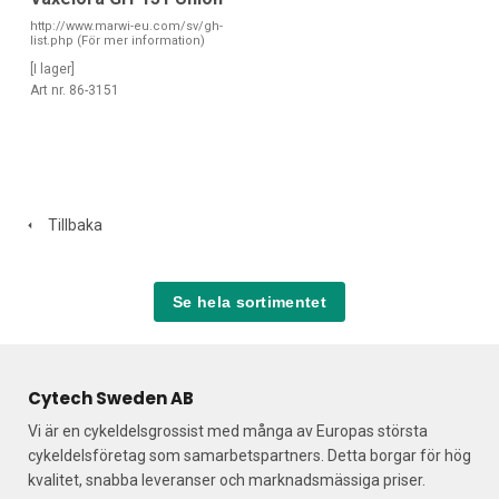
http://www.marwi-eu.com/sv/gh-
list.php (För mer information)
[I lager]
Art nr. 86-3151
Tillbaka
Se hela sortimentet
Cytech Sweden AB
Vi är en cykeldelsgrossist med många av Europas största
cykeldelsföretag som samarbetspartners. Detta borgar för hög
kvalitet, snabba leveranser och marknadsmässiga priser.