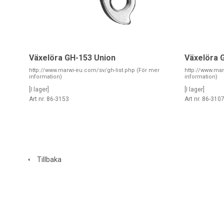
Växelöra GH-153 Union
Växelöra 
http://www.marwi-eu.com/sv/gh-list.php (För mer
http://www.mar
information)
information)
[I lager]
[I lager]
Art nr. 86-3153
Art nr. 86-310
Tillbaka