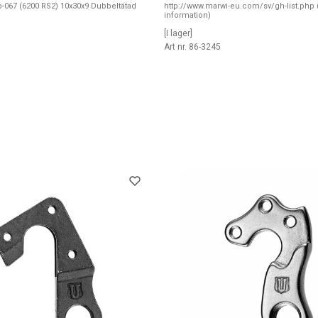
-067 (6200 RS2) 10x30x9 Dubbeltätad
http://www.marwi-eu.com/sv/gh-list.php 
information)
[I lager]
7
Art nr. 86-3245