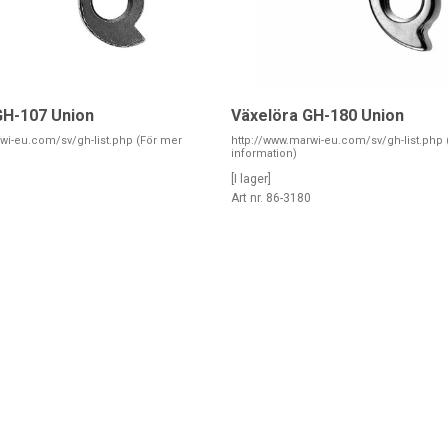
GH-107 Union
Växelöra GH-180 Union
wi-eu.com/sv/gh-list.php (För mer
http://www.marwi-eu.com/sv/gh-list.php 
information)
[I lager]
7
Art nr. 86-3180