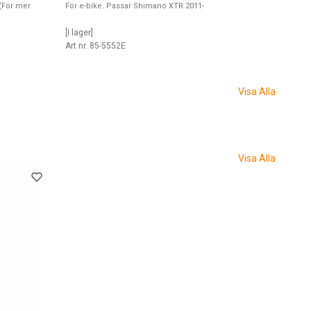
(För mer
För e-bike. Passar Shimano XTR 2011-
[I lager]
Art nr. 85-5552E
Visa Alla
Visa Alla