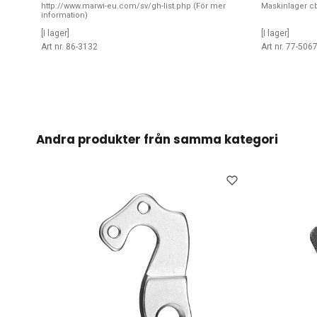
http://www.marwi-eu.com/sv/gh-list.php (För mer
Maskinlager cb
information)
[I lager]
[I lager]
Art nr. 86-3132
Art nr. 77-506
Andra produkter från samma kategori