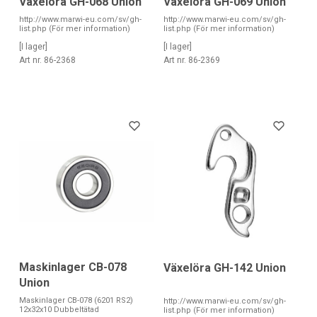
Växelöra GH-068 Union
Växelöra GH-069 Union
http://www.marwi-eu.com/sv/gh-
http://www.marwi-eu.com/sv/gh-
list.php (För mer information)
list.php (För mer information)
[I lager]
[I lager]
Art nr. 86-2368
Art nr. 86-2369
Maskinlager CB-078
Växelöra GH-142 Union
Union
Maskinlager CB-078 (6201 RS2)
http://www.marwi-eu.com/sv/gh-
12x32x10 Dubbeltätad
list.php (För mer information)