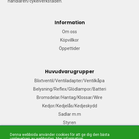
handlaren/cykelverkstaden.
Information
Om oss
Köpvillkor
Öppettider
Huvudvarugrupper
Blixtventil/Ventiladapter/Ventilkåpa
Belysning/Reflex/Glödlampor/Batteri
Bromsdelar/Hantag/Klossar/Wire
Kedjor/Kedjelås/Kedjeskydd
Sadlar m.m
Styren
Denna webbsida använder cookies för att ge dig den bästa
upplevelsen av webbsidan.
Mer information