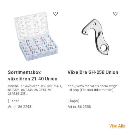
Sortimentsbox
Växelöra GH-058 Union
växelöron 21-40 Union
Innehåller växelöron:1x20st86-2321,
http://www.marwi-eu.com/sv/gh-
86-2326, 86-2336, 86-2343, 86-
list.php (För mer information)
2345,86-235...
[I lager]
[I lager]
Art nr. 86-2298
Art nr. 86-2358
Visa Alla