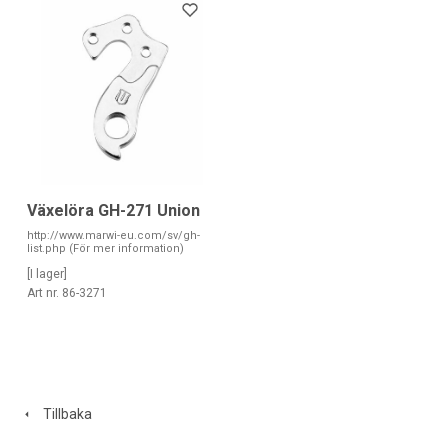
Växelöra GH-271 Union
http://www.marwi-eu.com/sv/gh-
list.php (För mer information)
[I lager]
Art nr. 86-3271
Tillbaka