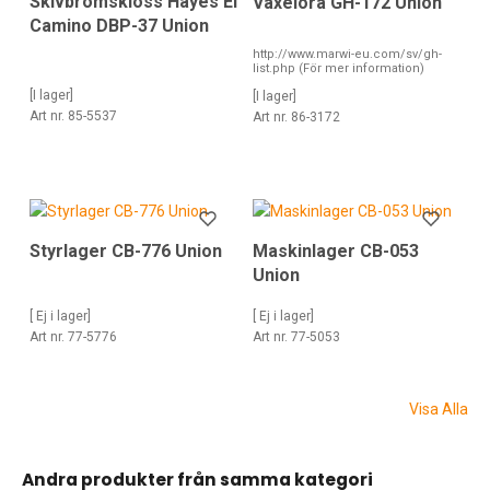
Skivbromskloss Hayes El
Växelöra GH-172 Union
Camino DBP-37 Union
http://www.marwi-eu.com/sv/gh-
list.php (För mer information)
[I lager]
[I lager]
Art nr. 85-5537
Art nr. 86-3172
Styrlager CB-776 Union
Maskinlager CB-053
Union
[ Ej i lager]
[ Ej i lager]
Art nr. 77-5776
Art nr. 77-5053
Visa Alla
Andra produkter från samma kategori