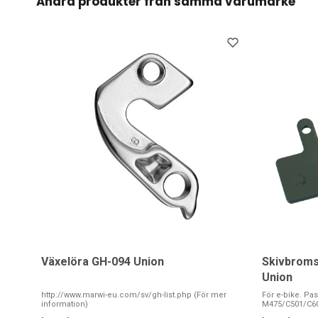
Andra produkter från samma varumärke
Växelöra GH-094 Union
Skivbroms
Union
http://www.marwi-eu.com/sv/gh-list.php (För mer
För e-bike. P
information)
M475/C501/C60