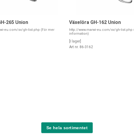
GH-265 Union
Växelöra GH-162 Union
wi-eu.com/sv/gh-list.php (För mer
http://www.marwi-eu.com/sv/gh-list.php 
information)
[I lager]
5
Art nr. 86-3162
Se hela sortimentet