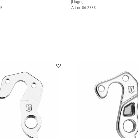
[I lager]
0E
Art nr. 86-2383