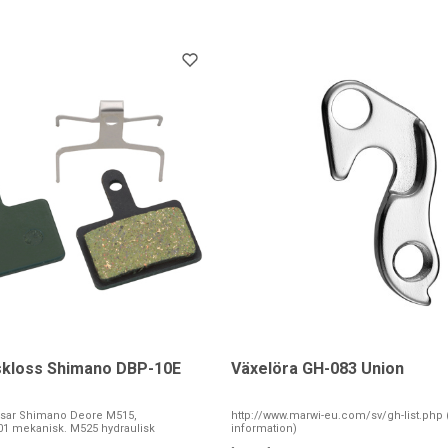
kloss Shimano DBP-10E
Växelöra GH-083 Union
assar Shimano Deore M515,
http://www.marwi-eu.com/sv/gh-list.php 
1 mekanisk. M525 hydraulisk
information)