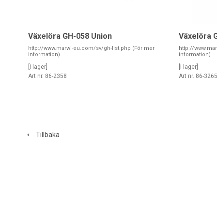
Växelöra GH-058 Union
Växelöra 
http://www.marwi-eu.com/sv/gh-list.php (För mer
http://www.mar
information)
information)
[I lager]
[I lager]
Art nr. 86-2358
Art nr. 86-326
Tillbaka