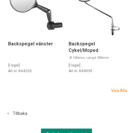
Backspegel vänster
Backspegel
Cykel/Moped
Ø 105mm, Längd 300mm
[I lager]
[I lager]
Art nr. 84-8205
Art nr. 84-8090
Visa Alla
Tillbaka