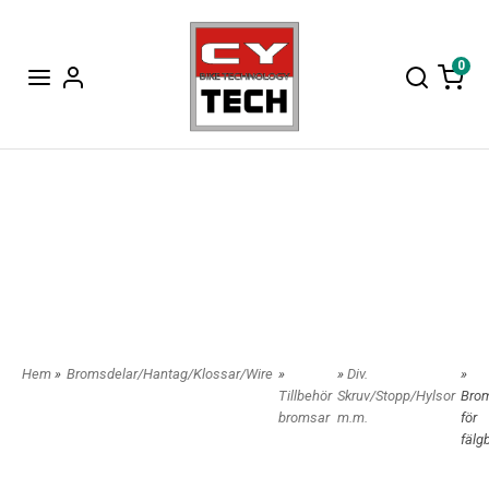
0
Hem
»
Bromsdelar/Hantag/Klossar/Wire
»
»
Div.
»
Tillbehör
Skruv/Stopp/Hylsor
Bro
bromsar
m.m.
för
fälg