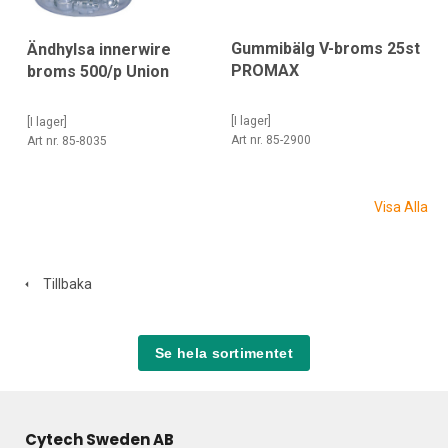
Gummibälg V-broms 25st
Ändhylsa innerwire
PROMAX
broms 500/p Union
[I lager]
[I lager]
Art nr. 85-2900
Art nr. 85-8035
Visa Alla
Tillbaka
Se hela sortimentet
Cytech Sweden AB