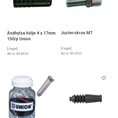
Justerskruv M7
Ändhylsa hölje 4 x 17mm
150/p Union
[I lager]
[I lager]
Art nr. 85-2922
Art nr. 85-8034