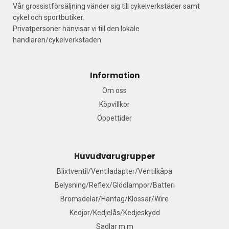
Vår grossistförsäljning vänder sig till cykelverkstäder samt
cykel och sportbutiker.
Privatpersoner hänvisar vi till den lokale
handlaren/cykelverkstaden.
Information
Om oss
Köpvillkor
Öppettider
Huvudvarugrupper
Blixtventil/Ventiladapter/Ventilkåpa
Belysning/Reflex/Glödlampor/Batteri
Bromsdelar/Hantag/Klossar/Wire
Kedjor/Kedjelås/Kedjeskydd
Sadlar m.m