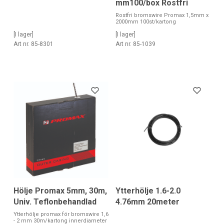
mm100/box Rostfri
Rostfri bromswire Promax 1,5mm x
2000mm 100st/kartong
[I lager]
[I lager]
Art nr. 85-8301
Art nr. 85-1039
Hölje Promax 5mm, 30m,
Ytterhölje 1.6-2.0
Univ. Teflonbehandlad
4.76mm 20meter
Ytterhölje promax för bromswire 1,6
- 2 mm 30m/kartong innerdiameter