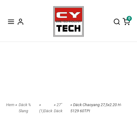
0
Hem
»
Däck %
»
»
27"
» Däck Chaoyang 27,5x2.20 H-
Slang
(1)Däck
Däck
5129 60TPI