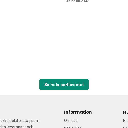
5
Art nr. 80-2847
Se hela sortimentet
Information
H
a cykeldelsföretag som
Om oss
Bl
abba leveranser och