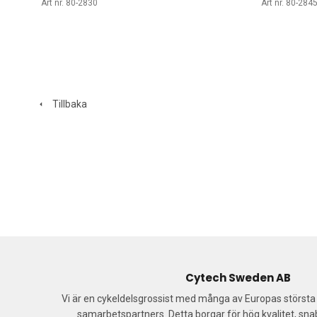
Art nr. 80-2830
Art nr. 80-284
Tillbaka
Cytech Sweden AB
Vi är en cykeldelsgrossist med många av Europas störst
samarbetspartners. Detta borgar för hög kvalitet, sn