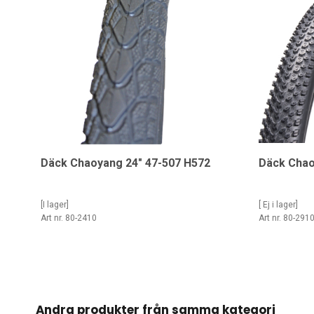
Däck Chaoyang 24" 47-507 H572
Däck Chao
[I lager]
[ Ej i lager]
Art nr. 80-2410
Art nr. 80-291
Andra produkter från samma kategori