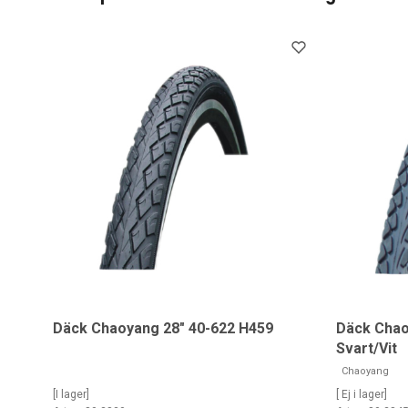
Däck Chaoyang 28" 40-622 H459
Däck Chao
Svart/Vit
Chaoyang
[I lager]
[ Ej i lager]