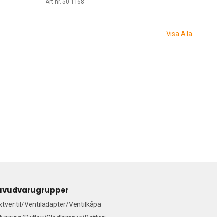
Art nr. 50-1168
Visa Alla
uvudvarugrupper
ixtventil/Ventiladapter/Ventilkåpa