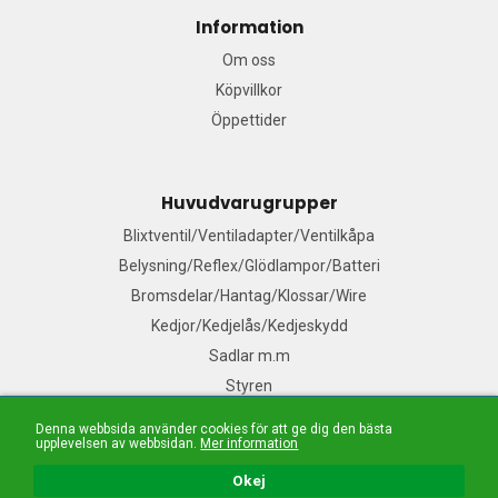
Information
Om oss
Köpvillkor
Öppettider
Huvudvarugrupper
Blixtventil/Ventiladapter/Ventilkåpa
Belysning/Reflex/Glödlampor/Batteri
Bromsdelar/Hantag/Klossar/Wire
Kedjor/Kedjelås/Kedjeskydd
Sadlar m.m
Styren
Denna webbsida använder cookies för att ge dig den bästa
upplevelsen av webbsidan.
Mer information
Mail:
Våra säljare
| Tel: 076-140 91 99| E-handelslösning från
Nordisk E-handel
Okej