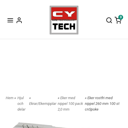
0
Hem
»
Hjul
»
»
Eker med
» Eker rostfri med
och
Ekrar/Ekernipplar
nippel 100 pack
nippel 260 mm 100 st
delar
2,0 mm
cnSpoke