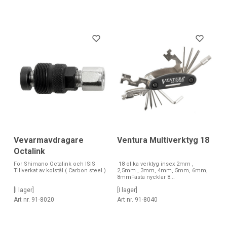
Ventura Multiverktyg 18
Vevarmavdragare
Octalink
18 olika verktyg insex 2mm ,
For Shimano Octalink och ISIS
2,5mm , 3mm, 4mm, 5mm, 6mm,
Tillverkat av kolstål ( Carbon steel )
8mmFasta nycklar 8...
[I lager]
[I lager]
Art nr. 91-8040
Art nr. 91-8020