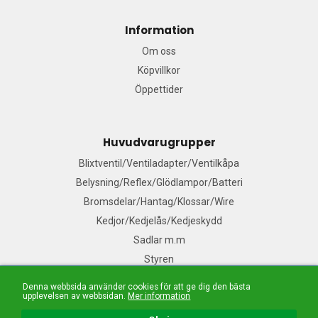
Information
Om oss
Köpvillkor
Öppettider
Huvudvarugrupper
Blixtventil/Ventiladapter/Ventilkåpa
Belysning/Reflex/Glödlampor/Batteri
Bromsdelar/Hantag/Klossar/Wire
Kedjor/Kedjelås/Kedjeskydd
Sadlar m.m
Styren
Denna webbsida använder cookies för att ge dig den bästa
upplevelsen av webbsidan.
Mer information
Mail:
Våra säljare
| Tel: 076-140 91 99| E-handelslösning från