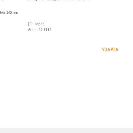
elrör 240mm
[ Ej i lager]
Art nr. 40-8119
Visa Alla