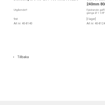
240mm 8
Utgående!!
Fjädrande gaf
gänga Ø 1 1/8" 
9st
[I lager]
Art nr. 40-8140
Art nr. 40-812
Tillbaka