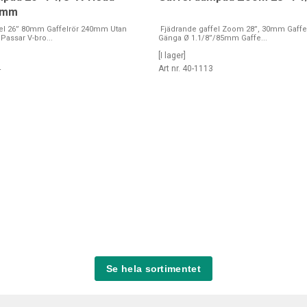
0mm
fel 26” 80mm Gaffelrör 240mm Utan
Fjädrande gaffel Zoom 28”, 30mm Gaff
Passar V-bro...
Gänga Ø 1.1/8”/85mm Gaffe...
[I lager]
4
Art nr. 40-1113
Se hela sortimentet