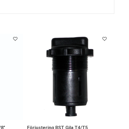
/8"
Förjustering RST Gila T4/T5