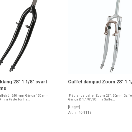
kking 28" 1 1/8" svart
Gaffel dämpad Zoom 28" 1 1
oms
affelrör 240 mm Gänga 130 mm
Fjädrande gaffel Zoom 28”, 30mm Gaff
 mm Fäste för fra...
Gänga Ø 1.1/8”/85mm Gaffe...
[I lager]
1
Art nr. 40-1113