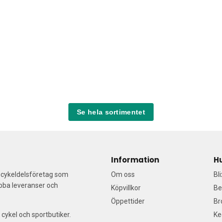
Se hela sortimentet
Information
H
a cykeldelsföretag som
Om oss
Bl
abba leveranser och
Köpvillkor
Be
Öppettider
Br
 cykel och sportbutiker.
Ke