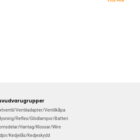
uvudvarugrupper
ixtventil/Ventiladapter/Ventilkåpa
lysning/Reflex/Glödlampor/Batteri
omsdelar/Hantag/Klossar/Wire
djor/Kedjelås/Kedjeskydd