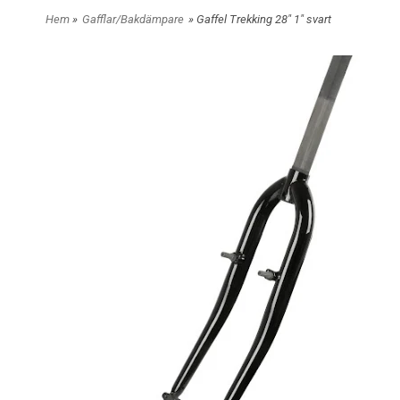
Hem
»
Gafflar/Bakdämpare
» Gaffel Trekking 28" 1" svart