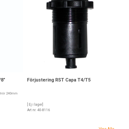
/8"
Förjustering RST Capa T4/T5
elrör 240mm
[ Ej i lager]
Art nr. 40-8116
Visa Alla