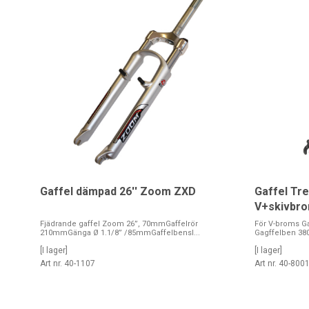
Gaffel dämpad 26'' Zoom ZXD
Gaffel Tre
V+skivbr
Fjädrande gaffel Zoom 26”, 70mmGaffelrör
För V-broms G
210mmGänga Ø 1.1/8” /85mmGaffelbensl...
Gagffelben 380
[I lager]
[I lager]
Art nr. 40-1107
Art nr. 40-800