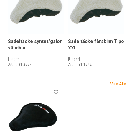
Sadeltäcke syntet/galon
Sadeltäcke fårskinn Tipo
vändbart
XXL
[I lager]
[I lager]
Art nr. 31-2557
Art nr. 31-1542
Visa Alla