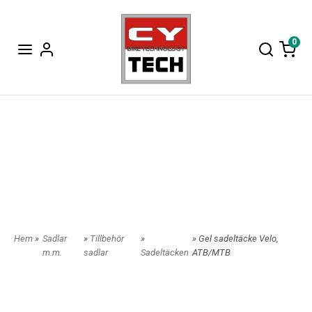
0
Hem
»
Sadlar
»
Tillbehör
»
» Gel sadeltäcke Velo,
m.m.
sadlar
Sadeltäcken
ATB/MTB