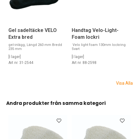
Gel sadeltäcke VELO
Handtag Velo-Light-
Extra bred
Foam lockri
gel-inlägg, Längd 260 mm Bredd
Velo light foam 130mm lockring
235 mm
Svart
[I lager]
[I lager]
Art nr. 31-2544
Art nr. 88-2598
Visa Alla
Andra produkter från samma kategori