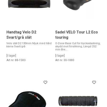
Handtag Velo D2
Sadel VELO Tour L2 Eco
Svart/grå slät
touring
Velo slät D2 130mm Mjuk med hård
O-Zone Base Cut för tryckavlastning,
kärna Svart/grå
skydd mot förslitning, Längd 252
mm Bre...
[I lager]
[I lager]
Art nr. 88-1583
Art nr. 30-1880