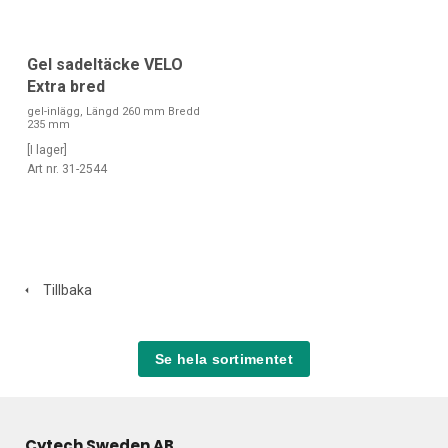
Gel sadeltäcke VELO
Extra bred
gel-inlägg, Längd 260 mm Bredd
235 mm
[I lager]
Art nr. 31-2544
Tillbaka
Se hela sortimentet
Cytech Sweden AB