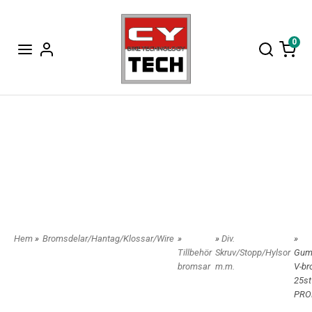
0
Hem
»
Bromsdelar/Hantag/Klossar/Wire
»
»
Div.
»
Tillbehör
Skruv/Stopp/Hylsor
Gum
bromsar
m.m.
V-b
25st
PRO