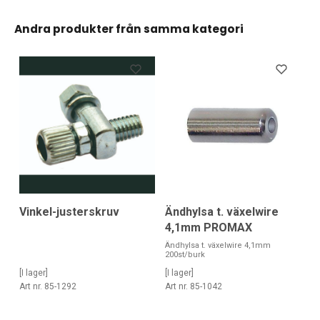
Andra produkter från samma kategori
Vinkel-justerskruv
Ändhylsa t. växelwire
4,1mm PROMAX
Ändhylsa t. växelwire 4,1mm
200st/burk
[I lager]
[I lager]
Art nr. 85-1292
Art nr. 85-1042