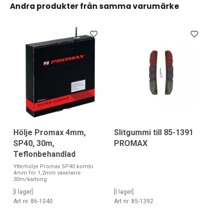
Andra produkter från samma varumärke
Hölje Promax 4mm,
Slitgummi till 85-1391
SP40, 30m,
PROMAX
Teflonbehandlad
Ytterhölje Promax SP40 kombi
4mm för 1,2mm växelwire
30m/kartong
[I lager]
[I lager]
Art nr. 86-1040
Art nr. 85-1392