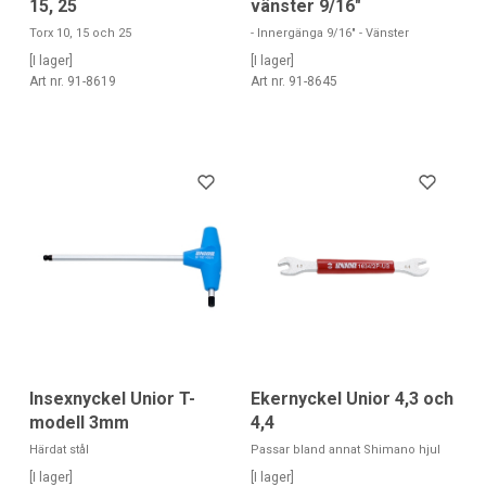
15, 25
vänster 9/16"
Torx 10, 15 och 25
- Innergänga 9/16" - Vänster
[I lager]
[I lager]
Art nr. 91-8619
Art nr. 91-8645
Insexnyckel Unior T-
Ekernyckel Unior 4,3 och
modell 3mm
4,4
Härdat stål
Passar bland annat Shimano hjul
[I lager]
[I lager]