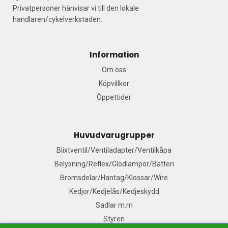
Privatpersoner hänvisar vi till den lokale
handlaren/cykelverkstaden.
Information
Om oss
Köpvillkor
Öppettider
Huvudvarugrupper
Blixtventil/Ventiladapter/Ventilkåpa
Belysning/Reflex/Glödlampor/Batteri
Bromsdelar/Hantag/Klossar/Wire
Kedjor/Kedjelås/Kedjeskydd
Sadlar m.m
Styren