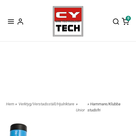
0
Hem
»
Verktyg/Verstadsställ/Hjulriktare
»
» Hammare/Klubba
Unior
studsfri