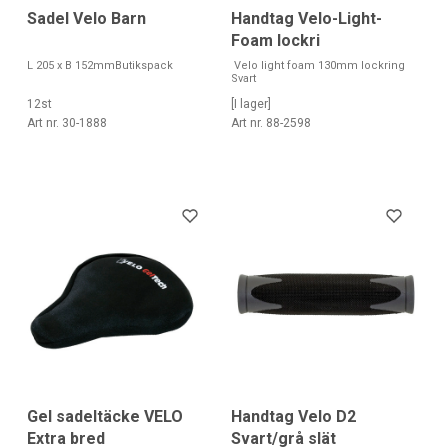
Sadel Velo Barn
Handtag Velo-Light-
Foam lockri
L 205 x B 152mmButikspack
Velo light foam 130mm lockring
Svart
12st
[I lager]
Art nr. 30-1888
Art nr. 88-2598
Gel sadeltäcke VELO
Handtag Velo D2
Extra bred
Svart/grå slät