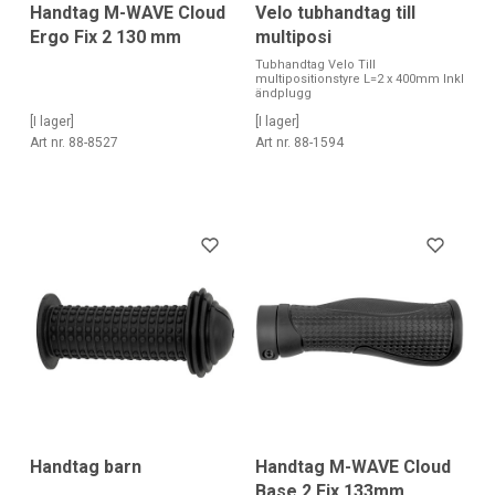
Handtag M-WAVE Cloud
Velo tubhandtag till
Ergo Fix 2 130 mm
multiposi
Tubhandtag Velo Till
multipositionstyre L=2 x 400mm Inkl
ändplugg
[I lager]
[I lager]
Art nr. 88-8527
Art nr. 88-1594
Handtag barn
Handtag M-WAVE Cloud
Base 2 Fix 133mm