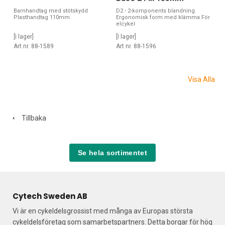
Barnhandtag med stötskydd
D2 - 2-komponents blandning
Plasthandtag 110mm
Ergonomisk form med klämma För
elcykel
[I lager]
[I lager]
Art nr. 88-1589
Art nr. 88-1596
Visa Alla
Tillbaka
Se hela sortimentet
Cytech Sweden AB
Vi är en cykeldelsgrossist med många av Europas största
cykeldelsföretag som samarbetspartners. Detta borgar för hög