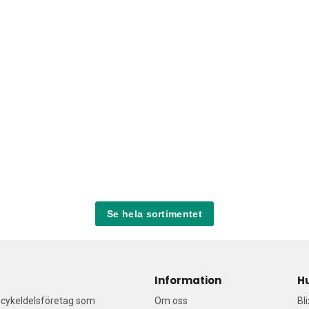
Se hela sortimentet
Information
H
a cykeldelsföretag som
Om oss
Bl