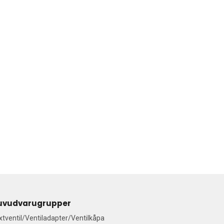
uvudvarugrupper
ixtventil/Ventiladapter/Ventilkåpa