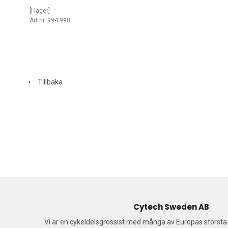
[I lager]
Art nr. 99-1990
Tillbaka
Cytech Sweden AB
Vi är en cykeldelsgrossist med många av Europas störst