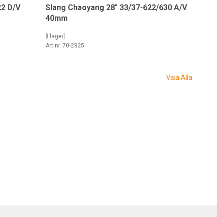
22 D/V
Slang Chaoyang 28" 33/37-622/630 A/V
40mm
[I lager]
Art nr. 70-2825
Visa Alla