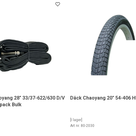
oyang 28" 33/37-622/630 D/V
Däck Chaoyang 20" 54-406 H
pack Bulk
[I lager]
0
Art nr. 80-2030