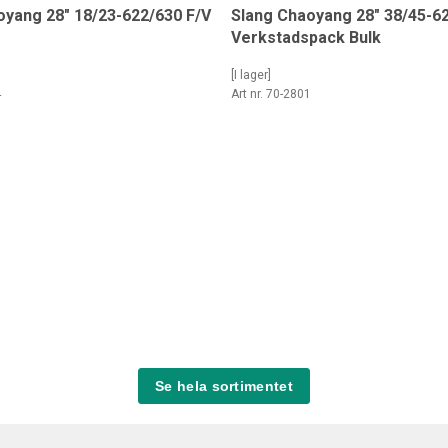
oyang 28" 18/23-622/630 F/V
Slang Chaoyang 28" 38/45-6
Verkstadspack Bulk
[I lager]
4
Art nr. 70-2801
Se hela sortimentet