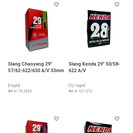
Slang Chaoyang 29"
Slang Kenda 29" 50/58-
57/62-622/630 A/V 33mm
622 A/V
[I lager]
[ Ej i lager]
Art nr. 70-2920
Art nr. 52-1212