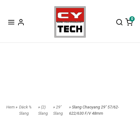
0
Hem
»
Däck %
»
(2)
»
29"
» Slang Chaoyang 29" 57/62-
Slang
Slang
Slang
622/630 F/V 48mm