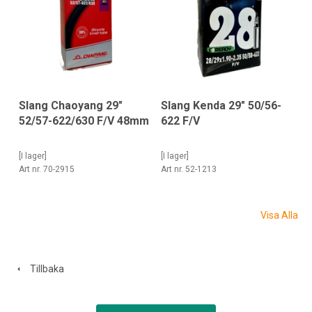
Slang Chaoyang 29"
Slang Kenda 29" 50/56-
52/57-622/630 F/V 48mm
622 F/V
[I lager]
[I lager]
Art nr. 70-2915
Art nr. 52-1213
Visa Alla
Tillbaka