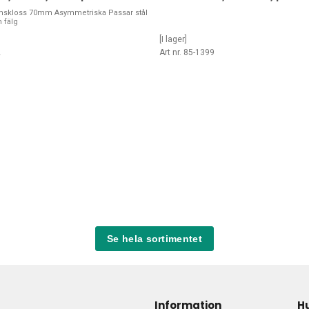
omskloss 70mm Asymmetriska Passar stål
 fälg
[I lager]
2
Art nr. 85-1399
Se hela sortimentet
Information
H