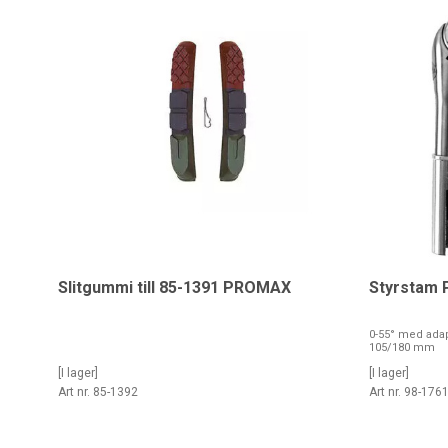
Slitgummi till 85-1391 PROMAX
Styrstam P
0-55° med adap
105/180 mm
[I lager]
[I lager]
Art nr. 85-1392
Art nr. 98-176