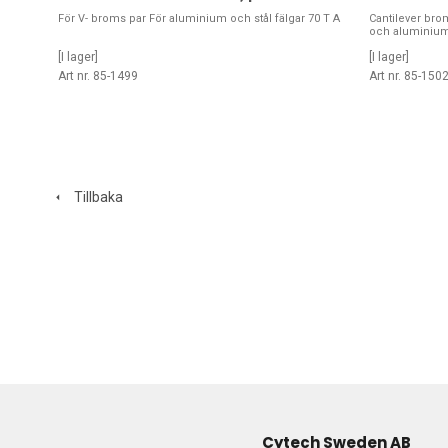
För V- broms par För aluminium och stål fälgar 70 T A
Cantilever br
och aluminium
[I lager]
[I lager]
Art nr. 85-1499
Art nr. 85-150
Tillbaka
Cytech Sweden AB