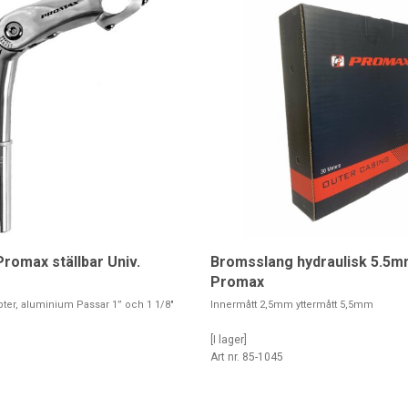
romax ställbar Univ.
Bromsslang hydraulisk 5.5
Promax
ter, aluminium Passar 1” och 1 1/8"
Innermått 2,5mm yttermått 5,5mm
[I lager]
1
Art nr. 85-1045