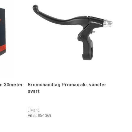
mm 30meter
Bromshandtag Promax alu. vänster
svart
[I lager]
Art nr. 85-1368