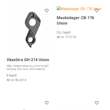
Maskinlager CB-176
Union
[ Ej i lager]
Art nr. 77-5176
Växelöra GH-214 Union
http://www.marwi-eu.com/sv/gh-
list.php (För mer information)
[I lager]
Art nr. 86-3214