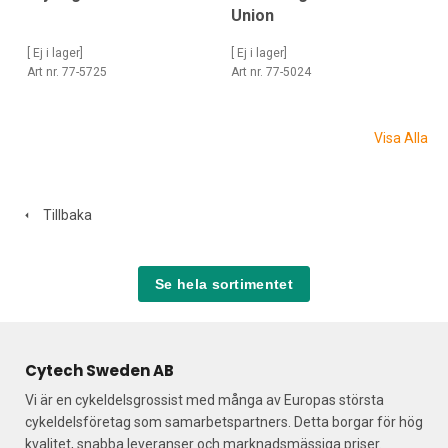
Union
[ Ej i lager]
[ Ej i lager]
Art nr. 77-5725
Art nr. 77-5024
Visa Alla
Tillbaka
Se hela sortimentet
Cytech Sweden AB
Vi är en cykeldelsgrossist med många av Europas största
cykeldelsföretag som samarbetspartners. Detta borgar för hög
kvalitet, snabba leveranser och marknadsmässiga priser.