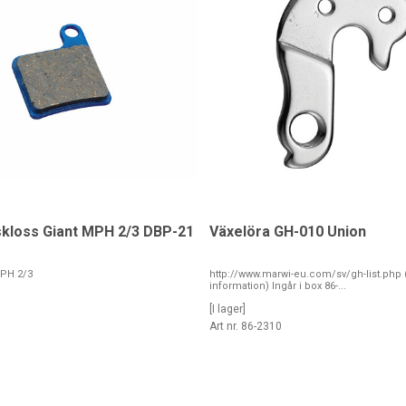
kloss Giant MPH 2/3 DBP-21
Växelöra GH-010 Union
MPH 2/3
http://www.marwi-eu.com/sv/gh-list.php 
information) Ingår i box 86-...
[I lager]
1
Art nr. 86-2310