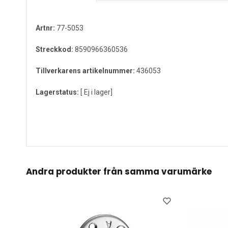
Artnr:
77-5053
Streckkod:
8590966360536
Tillverkarens artikelnummer:
436053
Lagerstatus:
[ Ej i lager]
Andra produkter från samma varumärke