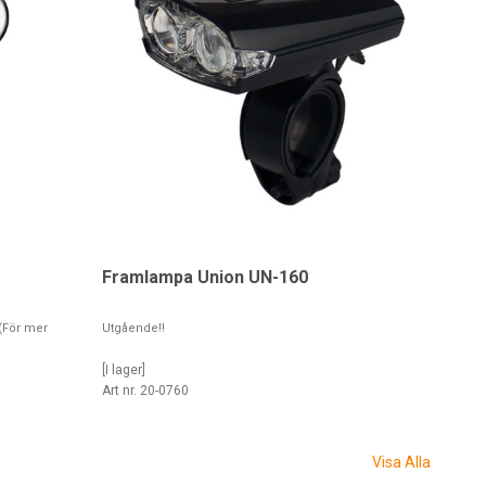
Framlampa Union UN-160
(För mer
Utgående!!
[I lager]
Art nr. 20-0760
Visa Alla