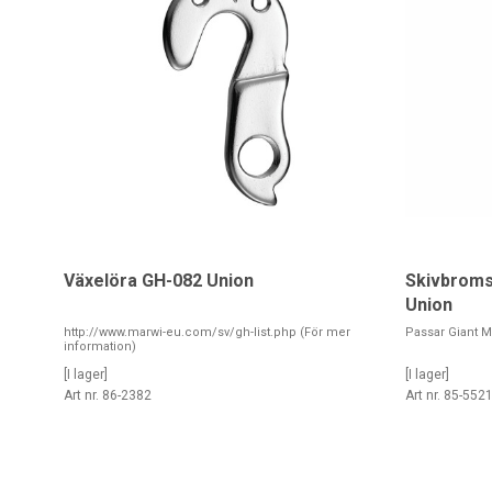
Växelöra GH-082 Union
Skivbroms
Union
http://www.marwi-eu.com/sv/gh-list.php (För mer
Passar Giant 
information)
[I lager]
[I lager]
Art nr. 86-2382
Art nr. 85-552