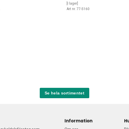
[I lager]
2
Art nr. 77-5160
Se hela sortimentet
Information
H