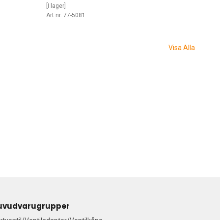
[I lager]
Art nr. 77-5081
Visa Alla
uvudvarugrupper