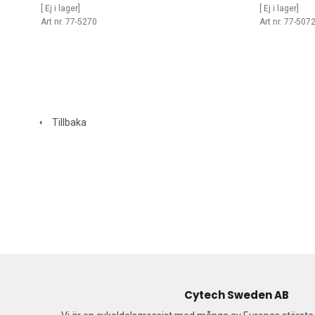
[ Ej i lager]
[ Ej i lager]
Art nr. 77-5270
Art nr. 77-507
Tillbaka
Cytech Sweden AB