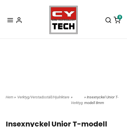
0
Hem
»
Verktyg/Verstadsställ/Hjulriktare
»
» Insexnyckel Unior T-
Verktyg
modell 8mm
Insexnyckel Unior T-modell