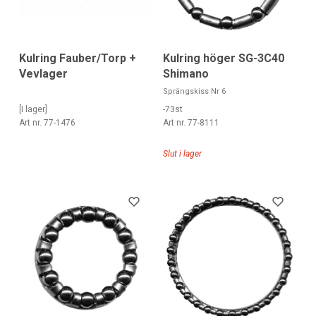
Kulring Fauber/Torp +
Kulring höger SG-3C40
Vevlager
Shimano
Sprängskiss Nr 6
[I lager]
-73st
Art nr. 77-1476
Art nr. 77-8111
Slut i lager