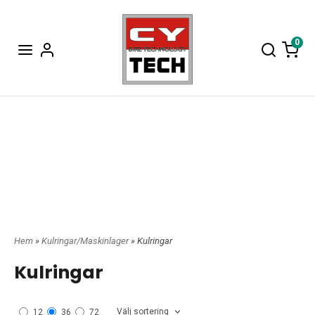
0
Hem
»
Kulringar/Maskinlager
» Kulringar
Kulringar
Välj sortering
12
36
72