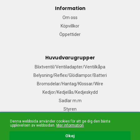
Information
Om oss
Köpvillkor
Öppettider
Huvudvarugrupper
Blixtventil/Ventiladapter/Ventilkåpa
Belysning/Reflex/Glödlampor/Batteri
Bromsdelar/Hantag/Klossar/Wire
Kedjor/Kedjelås/Kedjeskydd
Sadlar m.m
Styren
Denna webbsida använder cookies för att ge dig den bästa
upplevelsen av webbsidan.
Mer information
Mail:
Våra säljare
| Tel: 076-140 91 99| E-handelslösning från
Nordisk E-handel
Okej