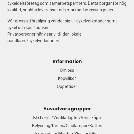
cykeldelsföretag som samarbetspartners. Detta borgar för hög
kvalitet, snabba leveranser och marknadsmässiga priser.
Vår grossistförsäljning vänder sig till cykelverkstäder samt
cykel och sportbutiker.
Privatpersoner hänvisar vi till den lokale
handlaren/cykelverkstaden.
Information
Om oss
Köpvillkor
Öppettider
Huvudvarugrupper
Blixtventil/Ventiladapter/Ventilkåpa
Belysning/Reflex/Glödlampor/Batteri
Bromsdelar/Hantag/Klossar/Wire