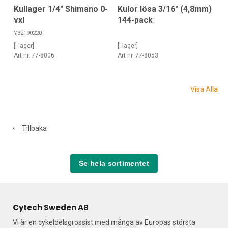
Kullager 1/4" Shimano 0-
Kulor lösa 3/16" (4,8mm)
vxl
144-pack
Y32190220
[I lager]
[I lager]
Art nr. 77-8006
Art nr. 77-8053
Visa Alla
Tillbaka
Se hela sortimentet
Cytech Sweden AB
Vi är en cykeldelsgrossist med många av Europas största