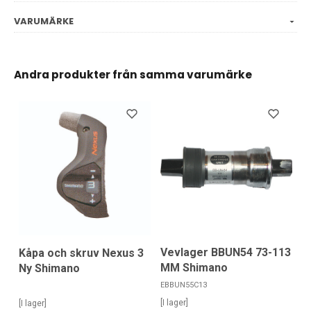
VARUMÄRKE
Andra produkter från samma varumärke
Vevlager BBUN54 73-113
Kåpa och skruv Nexus 3
MM Shimano
Ny Shimano
EBBUN55C13
[I lager]
[I lager]