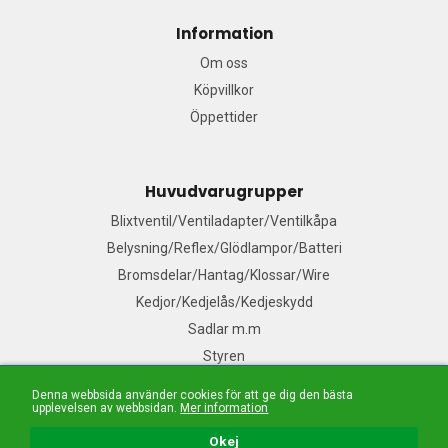
Information
Om oss
Köpvillkor
Öppettider
Huvudvarugrupper
Blixtventil/Ventiladapter/Ventilkåpa
Belysning/Reflex/Glödlampor/Batteri
Bromsdelar/Hantag/Klossar/Wire
Kedjor/Kedjelås/Kedjeskydd
Sadlar m.m
Styren
Denna webbsida använder cookies för att ge dig den bästa
upplevelsen av webbsidan.
Mer information
Mail:
Våra säljare
| Tel: 076-140 91 99| E-handelslösning från
Nordisk E-handel
Okej