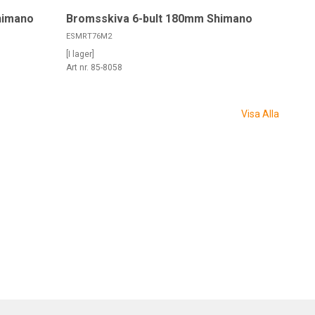
himano
Bromsskiva 6-bult 180mm Shimano
ESMRT76M2
[I lager]
Art nr. 85-8058
Visa Alla