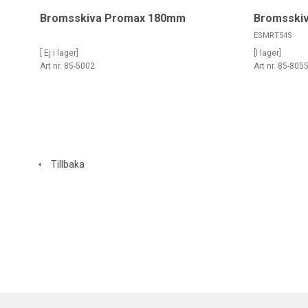
Bromsskiva Promax 180mm
Bromsskiv
ESMRT54S
[ Ej i lager]
[I lager]
Art nr. 85-5002
Art nr. 85-805
Tillbaka