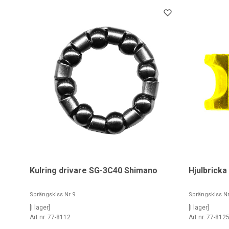
Kulring drivare SG-3C40 Shimano
Hjulbricka
Sprängskiss Nr 9
Sprängskiss Nr
[I lager]
[I lager]
Art nr. 77-8112
Art nr. 77-812