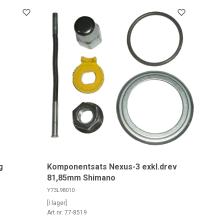
g
Komponentsats Nexus-3 exkl.drev
81,85mm Shimano
Y73L98010
[I lager]
Art nr. 77-8519