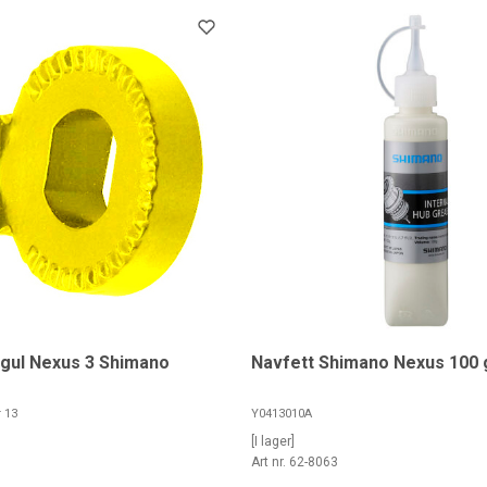
 gul Nexus 3 Shimano
Navfett Shimano Nexus 100 
 13
Y0413010A
[I lager]
5
Art nr. 62-8063