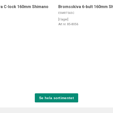
a C-lock 160mm Shimano
Bromsskiva 6-bult 160mm S
ESMRT56SC
[I lager]
5
Art nr. 85-8056
Se hela sortimentet