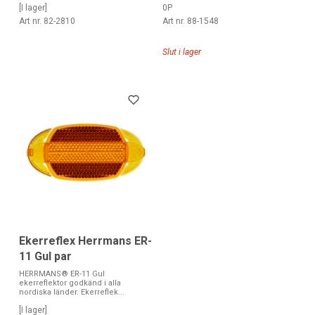
[I lager]
0P
Art nr. 82-2810
Art nr. 88-1548
Slut i lager
Ekerreflex Herrmans ER-
11 Gul par
HERRMANS® ER-11 Gul
ekerreflektor godkänd i alla
nordiska länder. Ekerreflek...
[I lager]