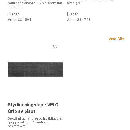
Svart/grå
multipositionstyre L=2 x 400mm Inkl
ändplugg
[I lager]
[I lager]
Art nr. 88-1743
Art nr. 88-1594
Visa Alla
Styrlindningstape VELO
Grip av plast
Bekvämligt handtag och väldigt bra
grepp i våta förhållanden- I
paketet 4 te...