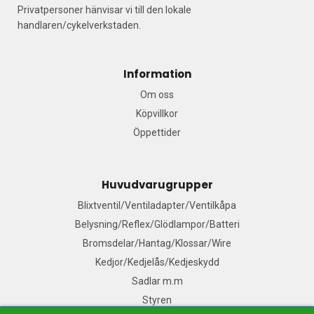
Privatpersoner hänvisar vi till den lokale
handlaren/cykelverkstaden.
Information
Om oss
Köpvillkor
Öppettider
Huvudvarugrupper
Blixtventil/Ventiladapter/Ventilkåpa
Belysning/Reflex/Glödlampor/Batteri
Bromsdelar/Hantag/Klossar/Wire
Kedjor/Kedjelås/Kedjeskydd
Sadlar m.m
Styren