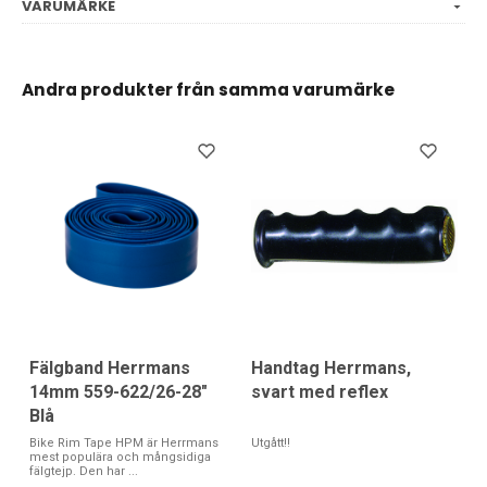
VARUMÄRKE
Andra produkter från samma varumärke
Fälgband Herrmans
Handtag Herrmans,
14mm 559-622/26-28"
svart med reflex
Blå
Bike Rim Tape HPM är Herrmans
Utgått!!
mest populära och mångsidiga
fälgtejp. Den har ...